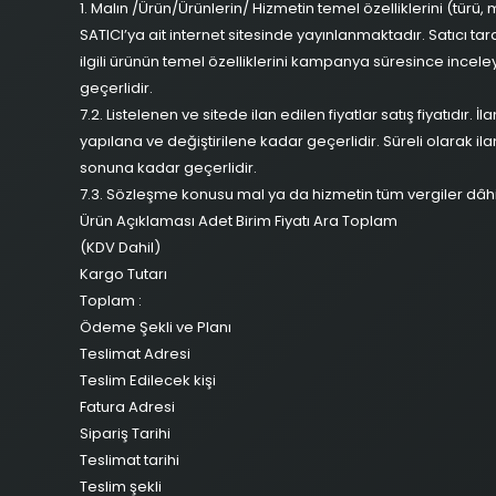
1. Malın /Ürün/Ürünlerin/ Hizmetin temel özelliklerini (türü,
SATICI’ya ait internet sitesinde yayınlanmaktadır. Satıcı
ilgili ürünün temel özelliklerini kampanya süresince incele
geçerlidir.
7.2. Listelenen ve sitede ilan edilen fiyatlar satış fiyatıdır. 
yapılana ve değiştirilene kadar geçerlidir. Süreli olarak ilan
sonuna kadar geçerlidir.
7.3. Sözleşme konusu mal ya da hizmetin tüm vergiler dâhil s
Ürün Açıklaması Adet Birim Fiyatı Ara Toplam
(KDV Dahil)
Kargo Tutarı
Toplam :
Ödeme Şekli ve Planı
Teslimat Adresi
Teslim Edilecek kişi
Fatura Adresi
Sipariş Tarihi
Teslimat tarihi
Teslim şekli