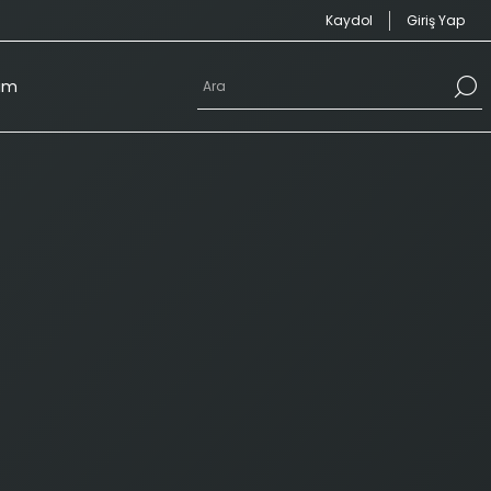
Kaydol
Giriş Yap
şim