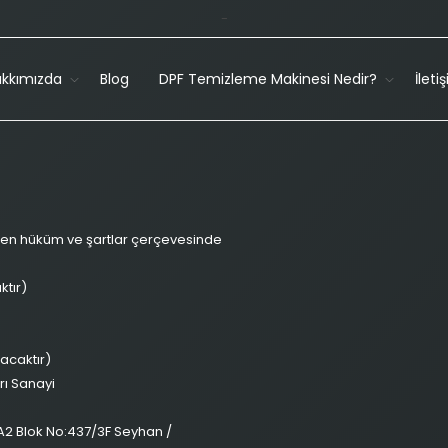
-
kkımızda
Blog
DPF Temizleme Makinesi Nedir?
İleti
ilen hüküm ve şartlar çerçevesinde
ktır)
lacaktır)
rı Sanayi
 A2 Blok No:437/3F Seyhan /