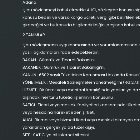
Adana
İş bu sözleşmeyi kabul etmekle ALICI, sözleşme konusu sipa
konusu bedeli ve varsa kargo ücreti, vergi gibi belirtilen 
gireceğini ve bu konuda bilgilendirildiğini peşinen kabul e
2.TANIMLAR
İşbu sözleşmenin uygulanmasında ve yorumlanmasında aşağ
yazılı açıklamaları ifade edeceklerdir.
BAKAN : Gümrük ve Ticaret Bakanı’nı,
BAKANLIK : Gümrük ve Ticaret Bakanlığı’nı,
KANUN : 6502 sayılı Tüketicinin Korunması Hakkında Kanun’
YÖNETMELİK : Mesafeli Sözleşmeler Yönetmeliği’ni (RG:27.1
HİZMET : Bir ücret veya menfaat karşılığında yapılan ya d
dışındaki her türlü tüketici işleminin konusunu ,
SATICI : Ticari veya mesleki faaliyetleri kapsamında tüke
veya hesabına hareket eden şirketi,
ALICI : Bir mal veya hizmeti ticari veya mesleki olmayan a
yararlanan gerçek ya da tüzel kişiyi,
SİTE : SATICI’ya ait internet sitesini,