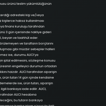
konusu ürünü teslim yükümlülüğünün
terdiği adresteki kişi ve/veya
z kişilerce haksız kullanılması
ya finans kuruluşu tarafından
ü 3 gün içerisinde nakliye gideri
l, beyan ve taahhüt eder.
görülemeyen ve tarafların borçlarını
 oluşması gibi mücbir sebepler halleri
emez ise, durumu ALICI’ya
şin iptal edilmesini, sözleşme konusu
 süresinin engelleyici durumun ortadan
nı haizdir. ALICI tarafından siparişin
, ürün tutarı 14 gün içinde kendisine
demelerde ise, ürün tutarı, siparişin
lgili bankaya iade edilir. ALICI,
tarafından ALICI hesabına
bileceğini, bu tutarın bankaya
amamen banka işlem süreci ile ilgili