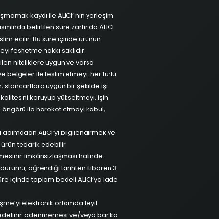
aşmamak kaydı ile ALICI’ nın yerleşim
kısmında belirtilen süre zarfında ALICI
slim edilir. Bu süre içinde ürünün
yi feshetme hakkı saklıdır.
tilen niteliklere uygun ve varsa
ve belgeler ile teslim etmeyi, her türlü
standartlara uygun bir şekilde işi
kalitesini koruyup yükseltmeyi, işin
ve öngörü ile hareket etmeyi kabul,
 dolmadan ALICI’yı bilgilendirmek ve
r ürün tedarik edebilir.
ilmesinin imkânsızlaşması halinde
durumu, öğrendiği tarihten itibaren 3
 süre içinde toplam bedeli ALICI’ya iade
eşme’yi elektronik ortamda teyit
bedelinin ödenmemesi ve/veya banka