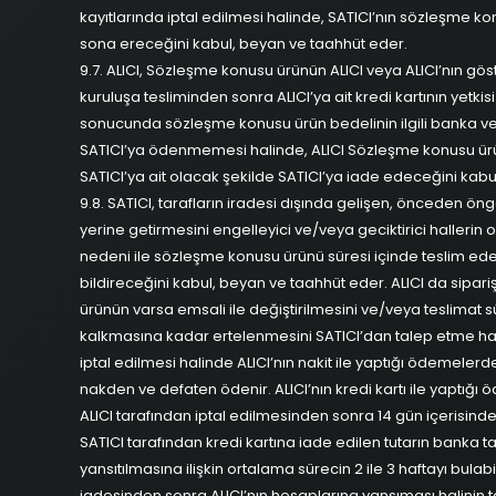
kayıtlarında iptal edilmesi halinde, SATICI’nın sözleşme 
sona ereceğini kabul, beyan ve taahhüt eder.
9.7. ALICI, Sözleşme konusu ürünün ALICI veya ALICI’nın gös
kuruluşa tesliminden sonra ALICI’ya ait kredi kartının yetkisi
sonucunda sözleşme konusu ürün bedelinin ilgili banka ve
SATICI’ya ödenmemesi halinde, ALICI Sözleşme konusu ürün
SATICI’ya ait olacak şekilde SATICI’ya iade edeceğini kabu
9.8. SATICI, tarafların iradesi dışında gelişen, önceden ön
yerine getirmesini engelleyici ve/veya geciktirici hallerin
nedeni ile sözleşme konusu ürünü süresi içinde teslim ed
bildireceğini kabul, beyan ve taahhüt eder. ALICI da sipari
ürünün varsa emsali ile değiştirilmesini ve/veya teslimat
kalkmasına kadar ertelenmesini SATICI’dan talep etme hakkı
iptal edilmesi halinde ALICI’nın nakit ile yaptığı ödemelerde
nakden ve defaten ödenir. ALICI’nın kredi kartı ile yaptığı ö
ALICI tarafından iptal edilmesinden sonra 14 gün içerisinde i
SATICI tarafından kredi kartına iade edilen tutarın banka 
yansıtılmasına ilişkin ortalama sürecin 2 ile 3 haftayı bula
iadesinden sonra ALICI’nın hesaplarına yansıması halinin t