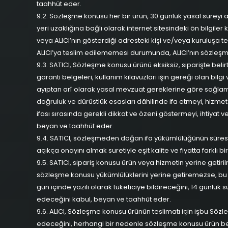
taahhüt eder.
9.2. Sözleşme konusu her bir ürün, 30 günlük yasal süreyi 
yeri uzaklığına bağlı olarak internet sitesindeki ön bilgiler 
veya ALICI’nın gösterdiği adresteki kişi ve/veya kuruluşa te
ALICI’ya teslim edilememesi durumunda, ALICI’nın sözleşme
9.3. SATICI, Sözleşme konusu ürünü eksiksiz, siparişte belir
garanti belgeleri, kullanım kılavuzları işin gereği olan bilgi 
ayıptan arî olarak yasal mevzuat gereklerine göre sağlam, 
doğruluk ve dürüstlük esasları dâhilinde ifa etmeyi, hizmet 
ifası sırasında gerekli dikkat ve özeni göstermeyi, ihtiyat 
beyan ve taahhüt eder.
9.4. SATICI, sözleşmeden doğan ifa yükümlülüğünün süresi
açıkça onayını almak suretiyle eşit kalite ve fiyatta farklı bi
9.5. SATICI, sipariş konusu ürün veya hizmetin yerine getir
sözleşme konusu yükümlülüklerini yerine getiremezse, bu 
gün içinde yazılı olarak tüketiciye bildireceğini, 14 günlük
edeceğini kabul, beyan ve taahhüt eder.
9.6. ALICI, Sözleşme konusu ürünün teslimatı için işbu Sözl
edeceğini, herhangi bir nedenle sözleşme konusu ürün 