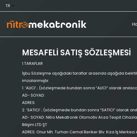
Ha
MESAFELİ SATIŞ SÖZLEŞMESİ
1.TARAFLAR
İşbu Sözleşme aşağıdaki taraflar arasında aşağıda belirt
imzalanmıştır.
1. ‘ALICI’ ; (sözleşmede bundan sonra “ALICI” olarak anılaca
AD- SOYAD:
ADRES:
2. ‘SATICI’ ; (sözleşmede bundan sonra “SATICI” olarak anı
AD- SOYAD: Nitro Mekatronik Otomotiv Arıza Tespit Cihazla
Bilişim LTD.ŞT
ADRES: Onur Mh. Turhan Cemal Beriker Blv. Kiza İş Merkezi