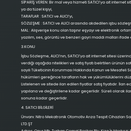
SİPARİŞ VEREN: Bir mal veya hizmeti SATICI’ya ait internet 
ya da tüzel kişiyi,
TARAFLAR : SATICI ve ALICI’yı,
SÖZLEŞME : SATICI ve ALICI arasında akdedilen işbu sözleş
MAL : Alışverişe konu olan taşınır eşyayı ve elektronik ort
yazılım, ses, görüntü ve benzeri gayri maddi malları ifade
3.KONU
İşbu Sözleşme, ALICI’nın, SATICI’ya ait internet sitesi üzeri
verdiği aşağıda nitelikleri ve satış fiyatı belirtilen ürünün satı
sayılı Tüketicinin Korunması Hakkında Kanun ve Mesafeli 
hükümleri gereğince tarafların hak ve yükümlülüklerini düz
Listelenen ve sitede ilan edilen fiyatlar satış fiyatıdır. İlan
yapılana ve değiştirilene kadar geçerlidir. Süreli olarak ilan
sonuna kadar geçerlidir.
4. SATICI BİLGİLERİ
Ünvanı: Nitro Mekatronik Otomotiv Arıza Tespit Cihazları Sa
LTD.ŞT
Adres: Onur Mh. Turhan Cemal Beriker Blv. Kiza İş Merkezi