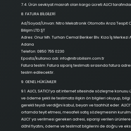
7.4. Ürün sevkiyat masrafı olan kargo ücreti ALICI tarafınd
8. FATURA BİLGİLERİ
Ad/Soyad/Unvan: Nitro Mekatronik Otomotiv Arıza Tespit C
Bilişim LTD.ŞT
Adres: Onur Mh. Turhan Cemal Beriker Blv. Kiza İş Merkezi
Adana
Telefon: 0850 755 0230
Eposta/kullanıcı adı:
info@nitrobilisim.com.tr
Fatura teslim :Fatura sipariş teslimatı sırasında fatura adresi
teslim edilecektir.
9. GENEL HÜKÜMLER
9.1. ALICI, SATICI’ya ait internet sitesinde sözleşme konusu ür
ve ödeme şekli ile teslimata ilişkin ön bilgileri okuyup, bi
gerekli teyidi verdiğini kabul, beyan ve taahhüt eder. ALICI’
ortamda teyit etmesi, mesafeli satış sözleşmesinin kurulm
ALICI’ ya verilmesi gereken adresi, siparişi verilen ürünlere 
dâhil fiyatını, ödeme ve teslimat bilgilerini de doğru ve ek