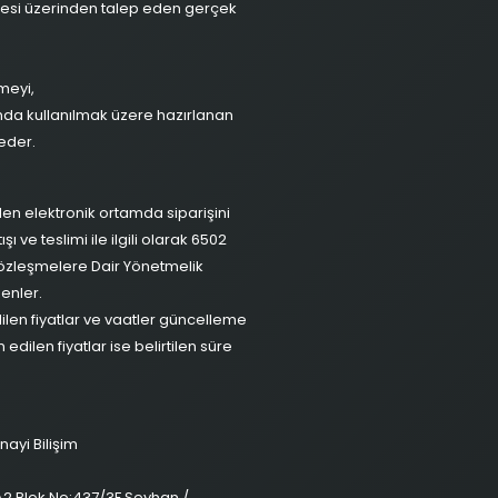
sitesi üzerinden talep eden gerçek
meyi,
amda kullanılmak üzere hazırlanan
 eder.
nden elektronik ortamda siparişini
şı ve teslimi ile ilgili olarak 6502
Sözleşmelere Dair Yönetmelik
enler.
 edilen fiyatlar ve vaatler güncelleme
 edilen fiyatlar ise belirtilen süre
nayi Bilişim
 A2 Blok No:437/3F Seyhan /