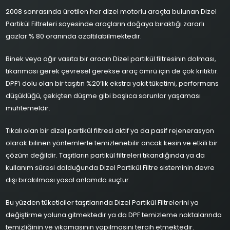
2008 sonrasında üretilen her dizel motorlu araçta bulunan Dizel
Partikül Filtreleri sayesinde araçların doğaya bıraktığı zararlı
gazlar % 80 oranında azaltılabilmektedir.
Binek veya ağır vasıta bir aracın Dizel partikül filtresinin dolması,
tıkanması gerek çevresel gerekse araç ömrü için de çok kritiktir.
DPF’i dolu olan bir taşıtın %20’lik ekstra yakıt tüketimi, performans
düşüklüğü, çekiçten düşme gibi başlıca sorunlar yaşaması
muhtemeldir.
Tıkalı olan bir dizel partikül filtresi aktif ya da pasif rejenerasyon
olarak bilinen yöntemlerle temizlenebilir ancak kesin ve etkili bir
çözüm değildir. Taşıtların partikül filtreleri tıkandığında ya da
kullanım süresi dolduğunda Dizel Partikül Filtre sisteminin devre
dışı bırakılması yasal anlamda suçtur.
Bu yüzden tüketiciler taşıtlarında Dizel Partikül Filtrelerini ya
değiştirme yoluna gitmektedir ya da DPF temizleme noktalarında
temizliğinin ve yıkamasının yapılmasını tercih etmektedir.