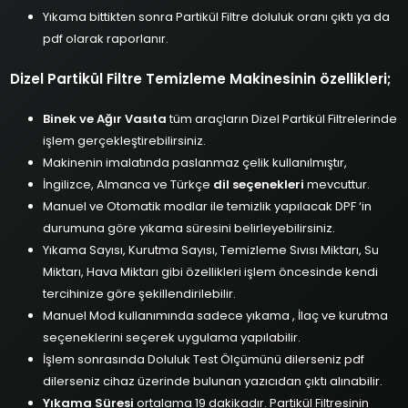
Yıkama bittikten sonra Partikül Filtre doluluk oranı çıktı ya da
pdf olarak raporlanır.
Dizel Partikül Filtre Temizleme Makinesinin özellikleri;
Binek ve Ağır Vasıta
tüm araçların Dizel Partikül Filtrelerinde
işlem gerçekleştirebilirsiniz.
Makinenin imalatında paslanmaz çelik kullanılmıştır,
İngilizce, Almanca ve Türkçe
dil seçenekleri
mevcuttur.
Manuel ve Otomatik modlar ile temizlik yapılacak DPF ‘in
durumuna göre yıkama süresini belirleyebilirsiniz.
Yıkama Sayısı, Kurutma Sayısı, Temizleme Sıvısı Miktarı, Su
Miktarı, Hava Miktarı gibi özellikleri işlem öncesinde kendi
tercihinize göre şekillendirilebilir.
Manuel Mod kullanımında sadece yıkama , İlaç ve kurutma
seçeneklerini seçerek uygulama yapılabilir.
İşlem sonrasında Doluluk Test Ölçümünü dilerseniz pdf
dilerseniz cihaz üzerinde bulunan yazıcıdan çıktı alınabilir.
Yıkama Süresi
ortalama 19 dakikadır. Partikül Filtresinin