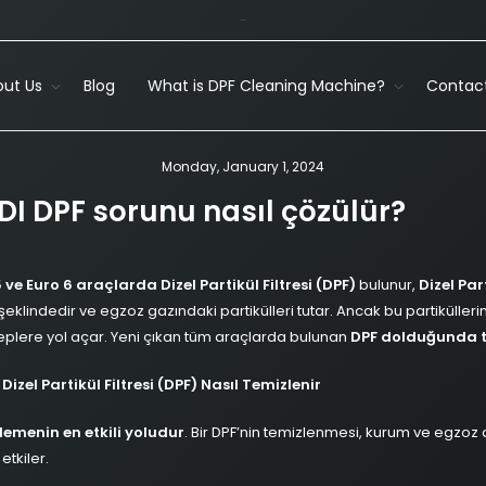
-
ut Us
Blog
What is DPF Cleaning Machine?
Contact
Monday, January 1, 2024
DI DPF sorunu nasıl çözülür?
 ve Euro 6 araçlarda Dizel Partikül Filtresi (DPF)
bulunur,
Dizel Part
eklindedir ve egzoz gazındaki partikülleri tutar. Ancak bu partikülleri
lere yol açar. Yeni çıkan tüm araçlarda bulunan
DPF dolduğunda t
zel Partikül Filtresi (DPF) Nasıl Temizlenir
lemenin en etkili yoludur
. Bir DPF’nin temizlenmesi, kurum ve egzoz 
etkiler.