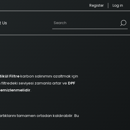
Register
Log in
 Us
ikül Filtre
karbon salınımını azaltmak için
n filtredeki seviyesi zamanla artar ve
DPF
emizlenmelidir
.
artıklarını tamamen ortadan kaldırabilir. Bu