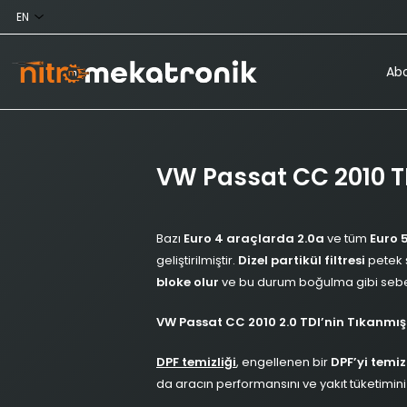
Abo
VW Passat CC 2010 T
Bazı
Euro 4 araçlarda 2.0a
ve tüm
Euro 5
geliştirilmiştir.
Dizel partikül filtresi
petek ş
bloke olur
ve bu durum boğulma gibi sebep
VW Passat CC 2010 2.0 TDI’nin Tıkanmış Di
DPF temizliği
, engellenen bir
DPF’yi temiz
da aracın performansını ve yakıt tüketimini 